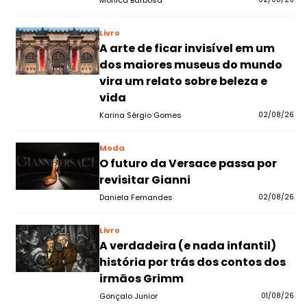
Monica Barbosa
Livro
A arte de ficar invisível em um
dos maiores museus do mundo
vira um relato sobre beleza e
vida
Karina Sérgio Gomes
02/08/26
Moda
O futuro da Versace passa por
revisitar Gianni
Daniela Fernandes
02/08/26
Livro
A verdadeira (e nada infantil)
história por trás dos contos dos
irmãos Grimm
Gonçalo Junior
01/08/26