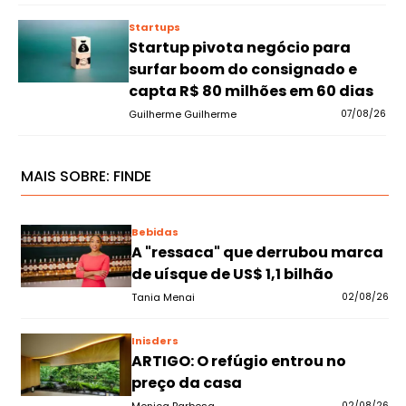
Startups
Startup pivota negócio para
surfar boom do consignado e
capta R$ 80 milhões em 60 dias
Guilherme Guilherme
07/08/26
MAIS SOBRE:
FINDE
Bebidas
A "ressaca" que derrubou marca
de uísque de US$ 1,1 bilhão
Tania Menai
02/08/26
Inisders
ARTIGO: O refúgio entrou no
preço da casa
02/08/26