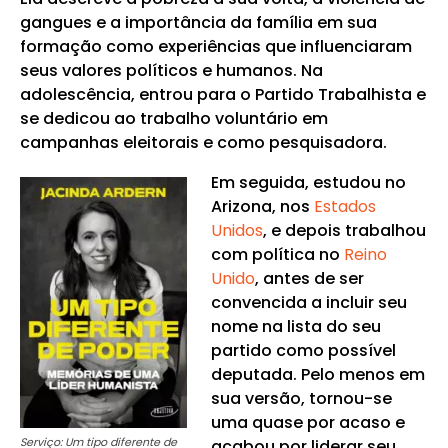
gangues e a importância da família em sua
formação como experiências que influenciaram
seus valores políticos e humanos. Na
adolescência, entrou para o Partido Trabalhista e
se dedicou ao trabalho voluntário em
campanhas eleitorais e como pesquisadora.
Em seguida, estudou no
Arizona, nos
Estados
Unidos
, e depois trabalhou
com política no
Reino
Unido
, antes de ser
convencida a incluir seu
nome na lista do seu
partido como possível
deputada. Pelo menos em
sua versão, tornou-se
uma quase por acaso e
Serviço: Um tipo diferente de
acabou por liderar seu