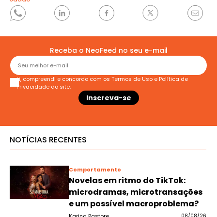
Receba o NeoFeed no seu e-mail
Li, compreendi e concordo com os
Termos de Uso
e
Política de
Privacidade
do site.
NOTÍCIAS RECENTES
Comportamento
Novelas em ritmo do TikTok:
microdramas, microtransações
e um possível macroproblema?
Karina Pastore
08/08/26