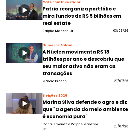
Café com Investidor
Patria reorganiza portfólio e
mira fundos de R$ 5 bilhões em
real estate
Ralphe Manzoni Jr.
03/08/26
Números Falam
A Núclea movimenta R$ 18
trilhões por ano e descobriu que
seu maior ativo não eram as
transações
Márcio Kroehn
27/07/26
Eleições 2026
Marina Silva defende o agro e diz
que "a agenda do meio ambiente
é economia pura"
Carla Jimenez e Ralphe Manzoni
23/07/26
Jr.