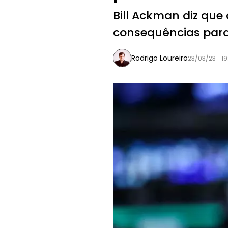
Bill Ackman diz que 
consequências par
Rodrigo Loureiro
23/03/23
19