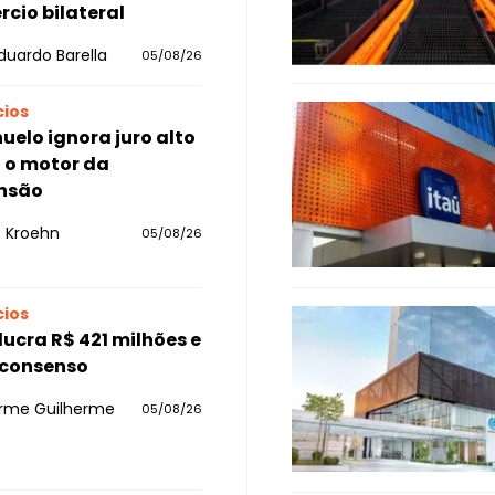
cio bilateral
duardo Barella
05/08/26
ios
uelo ignora juro alto
a o motor da
nsão
 Kroehn
05/08/26
ios
 lucra R$ 421 milhões e
 consenso
erme Guilherme
05/08/26