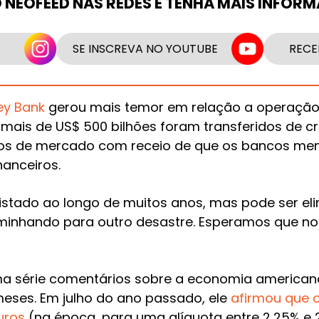
O NEOFEED NAS REDES E TENHA MAIS INFOR
SE INSCREVA NO YOUTUBE
RECE
ey Bank
gerou mais temor em relação a operação
, mais de US$ 500 bilhões foram transferidos de 
dos de mercado com receio de que os bancos m
anceiros.
istado ao longo de muitos anos, mas pode ser el
inhando para outro desastre. Esperamos que no
 série comentários sobre a economia american
meses. Em julho do ano passado, ele
afirmou que 
uros
(na época, para uma alíquota entre 2,25% e 