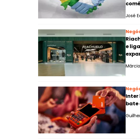
comér
José E
Negóc
Riach
e lig
expa
Márcio
Negóc
Inter
bate
Guilh