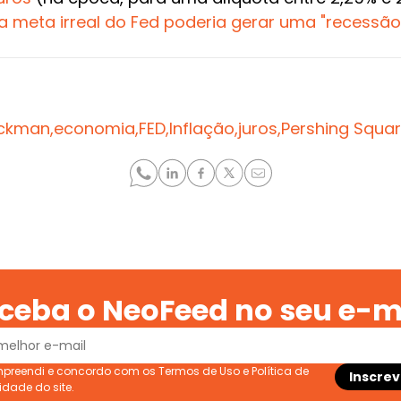
a meta irreal do Fed poderia gerar uma "recessão
Ackman,
economia,
FED,
Inflação,
juros,
Pershing Squar
ceba o NeoFeed no seu e-m
ompreendi e concordo com os
Termos de Uso
e
Política de
cidade
do site.