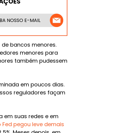
MAÇÕES
BA NOSSO E-MAIL
 de bancos menores.
credores menores para
enores também pudessem
iminada em poucos dias.
ssos reguladores façam
a em suas redes e em
o Fed pegou leve demais
2,5%. Meses depois, em