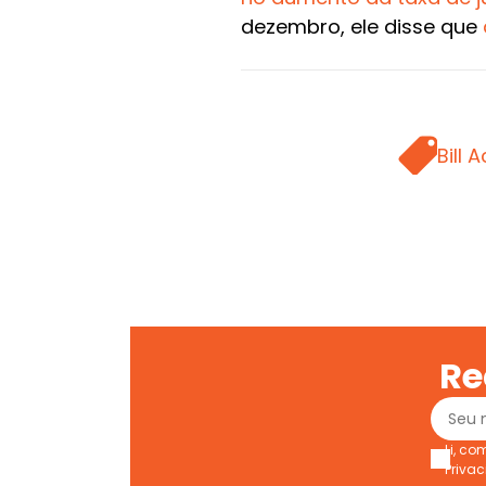
dezembro, ele disse que
TAGS
Bill 
Re
Li, c
Priva