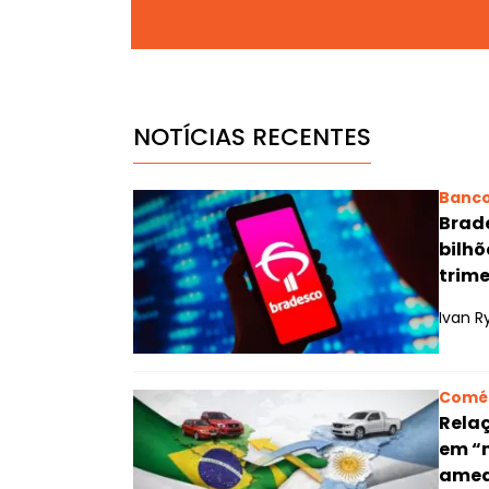
NOTÍCIAS RECENTES
Banc
Brade
bilhõ
trime
Ivan R
Comé
Relaç
em “
amea