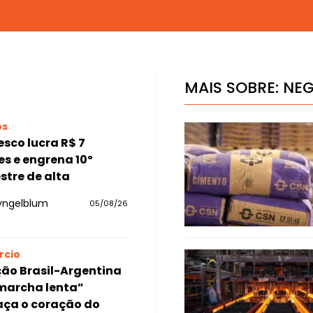
MAIS SOBRE:
NE
os
sco lucra R$ 7
es e engrena 10º
stre de alta
yngelblum
05/08/26
rcio
ão Brasil-Argentina
marcha lenta”
ça o coração do