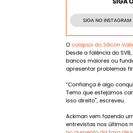
SIGA 
SIGA NO INSTAGRAM
O
colapso do Silicon Vall
Desde a falência do SVB
bancos maiores ou fun
apresentar problemas fin
“Confiança é algo conqu
Temo que estejamos cam
isso direito", escreveu.
Ackman vem fazendo uma
entrevistas nos últimos 
no aumento da taxa de j