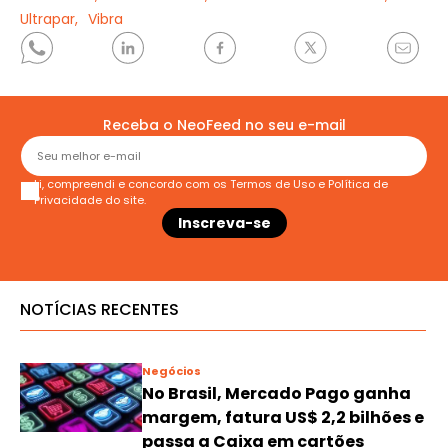
Ultrapar,
Vibra
Receba o NeoFeed no seu e-mail
Li, compreendi e concordo com os
Termos de Uso
e
Política de
Privacidade
do site.
NOTÍCIAS RECENTES
Negócios
No Brasil, Mercado Pago ganha
margem, fatura US$ 2,2 bilhões e
passa a Caixa em cartões