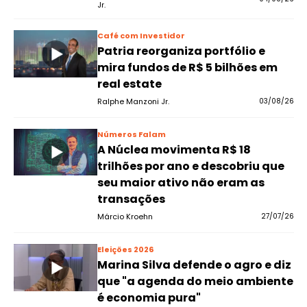
Jr.
Café com Investidor
Patria reorganiza portfólio e
mira fundos de R$ 5 bilhões em
real estate
Ralphe Manzoni Jr.
03/08/26
Números Falam
A Núclea movimenta R$ 18
trilhões por ano e descobriu que
seu maior ativo não eram as
transações
Márcio Kroehn
27/07/26
Eleições 2026
Marina Silva defende o agro e diz
que "a agenda do meio ambiente
é economia pura"