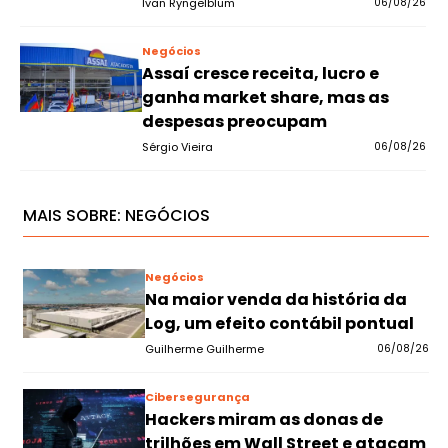
Ivan Ryngelblum
06/08/26
Negócios
Assaí cresce receita, lucro e
ganha market share, mas as
despesas preocupam
Sérgio Vieira
06/08/26
MAIS SOBRE:
NEGÓCIOS
Negócios
Na maior venda da história da
Log, um efeito contábil pontual
Guilherme Guilherme
06/08/26
Cibersegurança
Hackers miram as donas de
trilhões em Wall Street e atacam