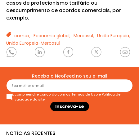
casos de protecionismo tarifário ou
descumprimento de acordos comerciais, por
exemplo.
TAGS
camex,
Economia global,
Mercosul,
União Europeia,
União Europeia-Mercosul
Receba o NeoFeed no seu e-mail
Li, compreendi e concordo com os
Termos de Uso
e
Política de
Privacidade
do site.
NOTÍCIAS RECENTES