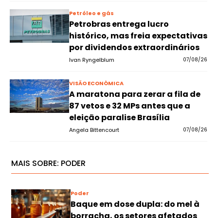
Petróleo e gás
Petrobras entrega lucro
histórico, mas freia expectativas
por dividendos extraordinários
Ivan Ryngelblum
07/08/26
VISÃO ECONÔMICA
A maratona para zerar a fila de
87 vetos e 32 MPs antes que a
eleição paralise Brasília
Angela Bittencourt
07/08/26
MAIS SOBRE:
PODER
Poder
Baque em dose dupla: do mel à
borracha, os setores afetados