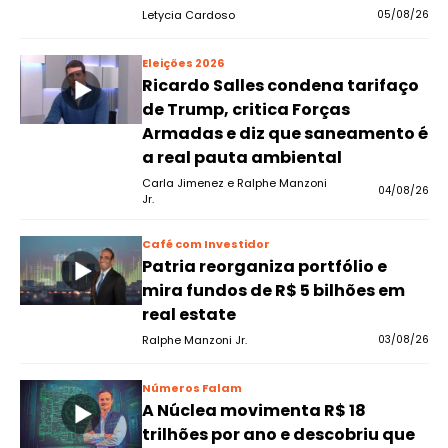
Letycia Cardoso
05/08/26
Eleições 2026
Ricardo Salles condena tarifaço
de Trump, critica Forças
Armadas e diz que saneamento é
a real pauta ambiental
Carla Jimenez e Ralphe Manzoni
04/08/26
Jr.
Café com Investidor
Patria reorganiza portfólio e
mira fundos de R$ 5 bilhões em
real estate
Ralphe Manzoni Jr.
03/08/26
Números Falam
A Núclea movimenta R$ 18
trilhões por ano e descobriu que