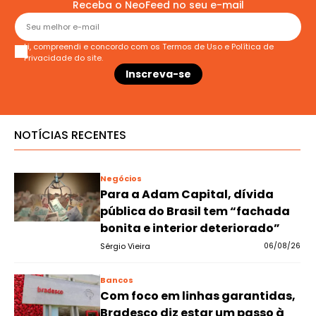
Receba o NeoFeed no seu e-mail
Li, compreendi e concordo com os
Termos de Uso
e
Política de
Privacidade
do site.
NOTÍCIAS RECENTES
Negócios
Para a Adam Capital, dívida
pública do Brasil tem “fachada
bonita e interior deteriorado”
Sérgio Vieira
06/08/26
Bancos
Com foco em linhas garantidas,
Bradesco diz estar um passo à