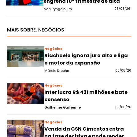
engrena 10º trimestre de alta
Ivan Ryngelblum
05/08/26
MAIS SOBRE:
NEGÓCIOS
Negócios
Riachuelo ignora juro alto e liga
o motor da expansão
Márcio Kroehn
05/08/26
Negócios
Inter lucra R$ 421 milhões e bate
consenso
Guilherme Guilherme
05/08/26
Negócios
Venda da CSN Cimentos entra
na fase decisiva e pode render