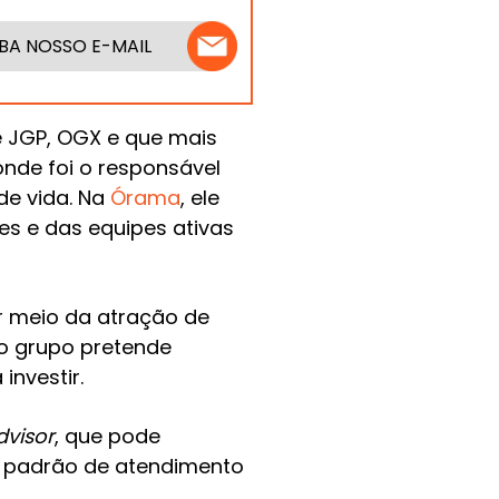
BA NOSSO E-MAIL
 e JGP, OGX e que mais
nde foi o responsável
de vida. Na
Órama
, ele
s e das equipes ativas
r meio da atração de
 o grupo pretende
investir.
dvisor
, que pode
o padrão de atendimento