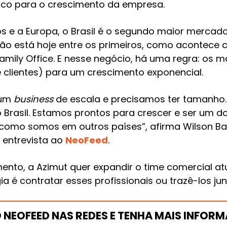
gico para o crescimento da empresa.
s e a Europa, o Brasil é o segundo maior mercad
 não está hoje entre os primeiros, como acontec
 Family Office. E nesse negócio, há uma regra: os 
e clientes) para um crescimento exponencial.
 um
business
de escala e precisamos ter tamanho. H
 Brasil. Estamos prontos para crescer e ser um do
 como somos em outros países”, afirma Wilson Bar
entrevista ao
NeoFeed
.
ento, a Azimut quer expandir o time comercial at
gia é contratar esses profissionais ou trazê-los j
O NEOFEED NAS REDES E TENHA MAIS INFOR