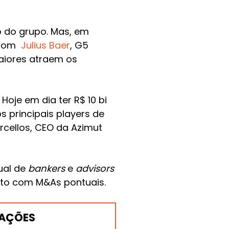
o do grupo. Mas, em
e com
Julius Baer
, G5
maiores atraem os
oje em dia ter R$ 10 bi
s principais players de
cellos, CEO da Azimut
ual de
bankers
e
advisors
unto com M&As pontuais.
MAÇÕES