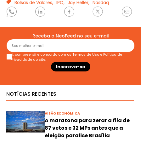
TAGS
Bolsas de Valores,
IPO,
Jay Heller,
Nasdaq
Receba o NeoFeed no seu e-mail
Li, compreendi e concordo com os
Termos de Uso
e
Política de
Privacidade
do site.
NOTÍCIAS RECENTES
VISÃO ECONÔMICA
A maratona para zerar a fila de
87 vetos e 32 MPs antes que a
eleição paralise Brasília