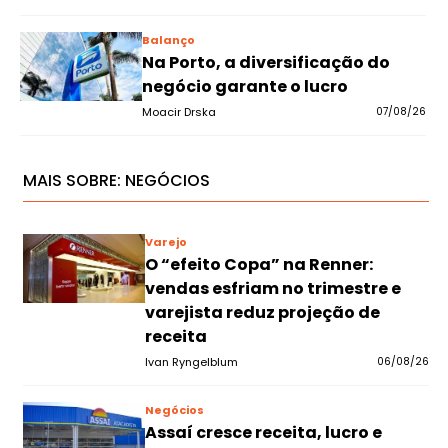
Balanço
Na Porto, a diversificação do
negócio garante o lucro
Moacir Drska
07/08/26
MAIS SOBRE:
NEGÓCIOS
Varejo
O “efeito Copa” na Renner:
vendas esfriam no trimestre e
varejista reduz projeção de
receita
Ivan Ryngelblum
06/08/26
Negócios
Assaí cresce receita, lucro e