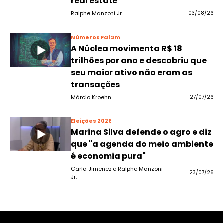
real estate
Ralphe Manzoni Jr.
03/08/26
Números Falam
A Núclea movimenta R$ 18
trilhões por ano e descobriu que
seu maior ativo não eram as
transações
Márcio Kroehn
27/07/26
Eleições 2026
Marina Silva defende o agro e diz
que "a agenda do meio ambiente
é economia pura"
Carla Jimenez e Ralphe Manzoni
23/07/26
Jr.