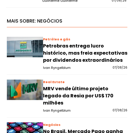
Guilherme Guilherme
07/08/26
MAIS SOBRE:
NEGÓCIOS
Petróleo e gás
Petrobras entrega lucro
histórico, mas freia expectativas
por dividendos extraordinários
Ivan Ryngelblum
07/08/26
Real Estate
MRV vende último projeto
legado da Resia por US$ 170
milhões
Ivan Ryngelblum
07/08/26
Negócios
No Brasil, Mercado Pago ganha