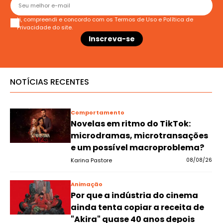
Li, compreendi e concordo com os
Termos de Uso
e
Política de
Privacidade
do site.
NOTÍCIAS RECENTES
Comportamento
Novelas em ritmo do TikTok:
microdramas, microtransações
e um possível macroproblema?
Karina Pastore
08/08/26
Animação
Por que a indústria do cinema
ainda tenta copiar a receita de
"Akira" quase 40 anos depois