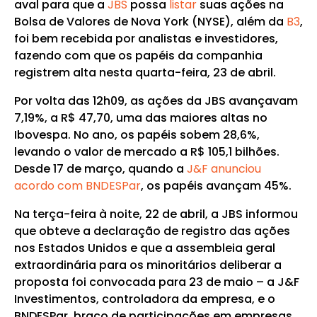
aval para que a
JBS
possa
listar
suas ações na
Bolsa de Valores de Nova York (NYSE), além da
B3
,
foi bem recebida por analistas e investidores,
fazendo com que os papéis da companhia
registrem alta nesta quarta-feira, 23 de abril.
Por volta das 12h09, as ações da JBS avançavam
7,19%, a R$ 47,70, uma das maiores altas no
Ibovespa. No ano, os papéis sobem 28,6%,
levando o valor de mercado a R$ 105,1 bilhões.
Desde 17 de março, quando a
J&F anunciou
acordo com BNDESPar
, os papéis avançam 45%.
Na terça-feira à noite, 22 de abril, a JBS informou
que obteve a declaração de registro das ações
nos Estados Unidos e que a assembleia geral
extraordinária para os minoritários deliberar a
proposta foi convocada para 23 de maio – a J&F
Investimentos, controladora da empresa, e o
BNDESPar, braço de participações em empresas