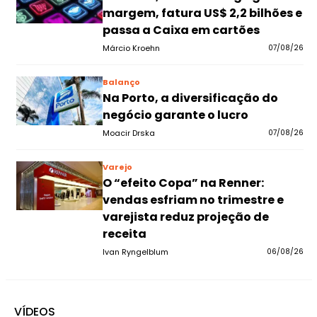
margem, fatura US$ 2,2 bilhões e
passa a Caixa em cartões
Márcio Kroehn
07/08/26
Balanço
Na Porto, a diversificação do
negócio garante o lucro
Moacir Drska
07/08/26
Varejo
O “efeito Copa” na Renner:
vendas esfriam no trimestre e
varejista reduz projeção de
receita
Ivan Ryngelblum
06/08/26
VÍDEOS