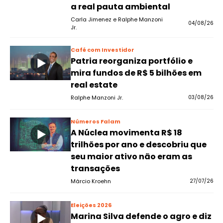
a real pauta ambiental
Carla Jimenez e Ralphe Manzoni
04/08/26
Jr.
Café com Investidor
Patria reorganiza portfólio e
mira fundos de R$ 5 bilhões em
real estate
Ralphe Manzoni Jr.
03/08/26
Números Falam
A Núclea movimenta R$ 18
trilhões por ano e descobriu que
seu maior ativo não eram as
transações
Márcio Kroehn
27/07/26
Eleições 2026
Marina Silva defende o agro e diz