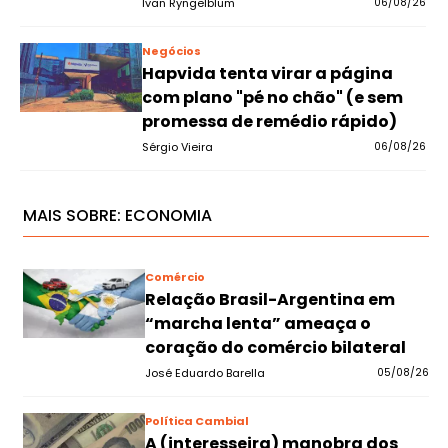
Ivan Ryngelblum
06/08/26
Negócios
Hapvida tenta virar a página
com plano "pé no chão" (e sem
promessa de remédio rápido)
Sérgio Vieira
06/08/26
MAIS SOBRE:
ECONOMIA
Comércio
Relação Brasil-Argentina em
“marcha lenta” ameaça o
coração do comércio bilateral
José Eduardo Barella
05/08/26
Política Cambial
A (interesseira) manobra dos