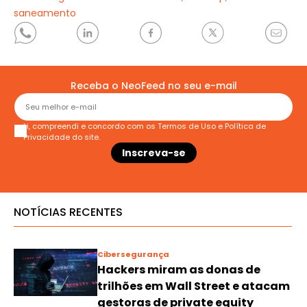
saneamento
Receba o NeoFeed no seu e-mail
Li, compreendi e concordo com os
Termos de Uso
e
Política de
Privacidade
do site.
NOTÍCIAS RECENTES
Cibersegurança
Hackers miram as donas de
trilhões em Wall Street e atacam
gestoras de private equity