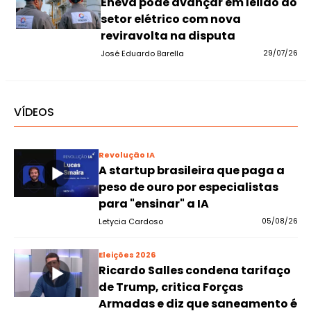
Eneva pode avançar em leilão do
setor elétrico com nova
reviravolta na disputa
José Eduardo Barella
29/07/26
VÍDEOS
Revolução IA
A startup brasileira que paga a
peso de ouro por especialistas
para "ensinar" a IA
Letycia Cardoso
05/08/26
Eleições 2026
Ricardo Salles condena tarifaço
de Trump, critica Forças
Armadas e diz que saneamento é